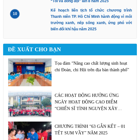
“Tôi và đồng đội” lần 8 năm 2025
Kế hoạch liên tịch tổ chức chương trình
10
Thanh niên TP. Hồ Chí Minh hành động vì môi
trường xanh, nếp sống xanh, ứng phó với
biến đổi khí hậu năm 2025
ĐỀ XUẤT CHO BẠN
Tọa đàm “Nâng cao chất lượng sinh hoạt
chi Đoàn, chi Hội trên địa bàn thành phố”
CÁC HOẠT ĐỘNG HƯỞNG ỨNG
NGÀY HOẠT ĐỘNG CAO ĐIỂM
“CHIẾN SĨ TÌNH NGUYỆN XÂY
DỰNG VĂN MINH ĐÔ THỊ” NĂM 2022
CHƯƠNG TRÌNH “63 GẮN KẾT – 01
TẾT SUM VẦY” NĂM 2025