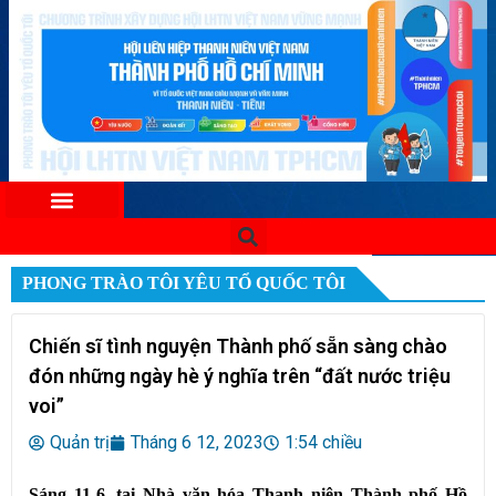
PHONG TRÀO TÔI YÊU TỔ QUỐC TÔI
Chiến sĩ tình nguyện Thành phố sẵn sàng chào
đón những ngày hè ý nghĩa trên “đất nước triệu
voi”
Quản trị
Tháng 6 12, 2023
1:54 chiều
Sáng 11-6, tại Nhà văn hóa Thanh niên Thành phố Hồ