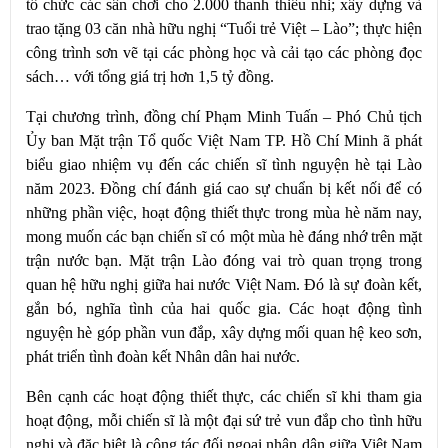
tổ chức các sân chơi cho 2.000 thanh thiếu nhi; xây dựng và
trao tặng 03 căn nhà hữu nghị “Tuổi trẻ Việt – Lào”; thực hiện
công trình sơn vẽ tại các phòng học và cải tạo các phòng đọc
sách… với tổng giá trị hơn 1,5 tỷ đồng.
Tại chương trình, đồng chí Phạm Minh Tuấn – Phó Chủ tịch
Ủy ban Mặt trận Tổ quốc Việt Nam TP. Hồ Chí Minh ã phát
biểu giao nhiệm vụ đến các chiến sĩ tình nguyện hè tại Lào
năm 2023. Đồng chí đánh giá cao sự chuẩn bị kết nối để có
những phần việc, hoạt động thiết thực trong mùa hè năm nay,
mong muốn các bạn chiến sĩ có một mùa hè đáng nhớ trên mặt
trận nước bạn. Mặt trận Lào đóng vai trò quan trọng trong
quan hệ hữu nghị giữa hai nước Việt Nam. Đó là sự đoàn kết,
gắn bó, nghĩa tình của hai quốc gia. Các hoạt động tình
nguyện hè góp phần vun đắp, xây dựng mối quan hệ keo sơn,
phát triển tình đoàn kết Nhân dân hai nước.
Bên cạnh các hoạt động thiết thực, các chiến sĩ khi tham gia
hoạt động, mỗi chiến sĩ là một đại sứ trẻ vun đắp cho tình hữu
nghị và đặc biệt là công tác đối ngoại nhân dân giữa Việt Nam