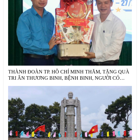
THÀNH ĐOÀN TP. HỒ CHÍ MINH THĂM, TẶNG QUÀ
TRI ÂN THƯƠNG BINH, BỆNH BINH, NGƯỜI CÓ
CÔNG NHÂN KỶ NIỆM 79 NĂM NGÀY THƯƠNG
BINH – LIỆT SĨ