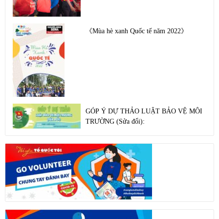
《Mùa hè xanh Quốc tế năm 2022》
GÓP Ý DỰ THẢO LUẬT BẢO VỆ MÔI
TRƯỜNG (Sửa đổi):