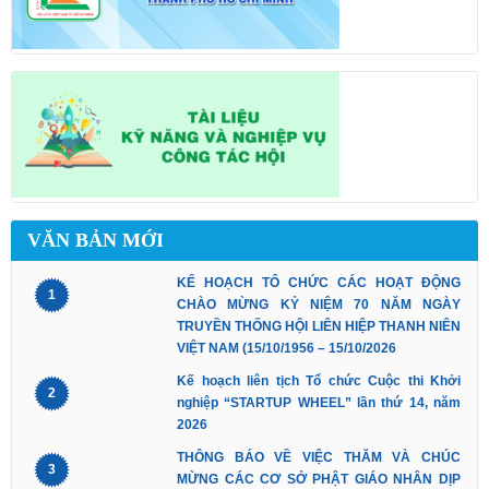
VĂN BẢN MỚI
KẾ HOẠCH TỔ CHỨC CÁC HOẠT ĐỘNG
1
CHÀO MỪNG KỶ NIỆM 70 NĂM NGÀY
TRUYỀN THỐNG HỘI LIÊN HIỆP THANH NIÊN
VIỆT NAM (15/10/1956 – 15/10/2026
Kế hoạch liên tịch Tổ chức Cuộc thi Khởi
2
nghiệp “STARTUP WHEEL” lần thứ 14, năm
2026
THÔNG BÁO VỀ VIỆC THĂM VÀ CHÚC
3
MỪNG CÁC CƠ SỞ PHẬT GIÁO NHÂN DỊP