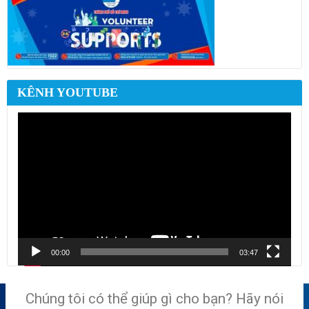
KÊNH YOUTUBE
Trình
chơi
Video
00:00
03:47
Chúng tôi có thể giúp gì cho bạn? Hãy nói