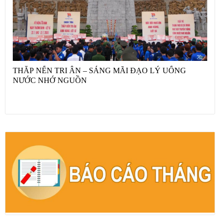
THẮP NẾN TRI ÂN – SÁNG MÃI ĐẠO LÝ UỐNG
NƯỚC NHỚ NGUỒN