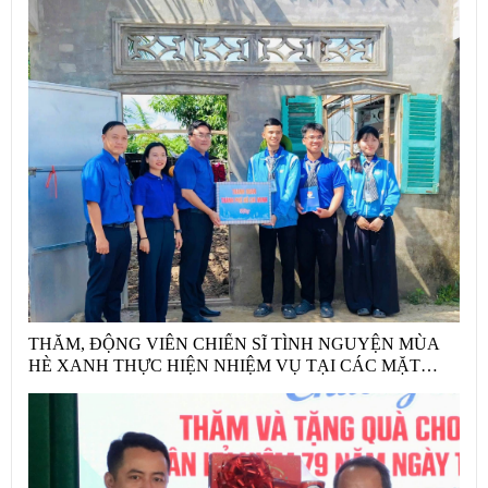
THĂM, ĐỘNG VIÊN CHIẾN SĨ TÌNH NGUYỆN MÙA
HÈ XANH THỰC HIỆN NHIỆM VỤ TẠI CÁC MẶT
TRẬN