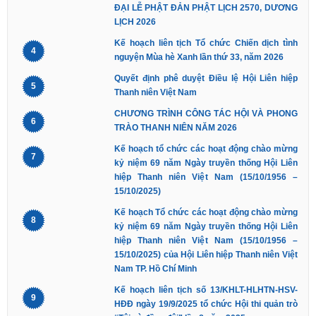
ĐẠI LỄ PHẬT ĐẢN PHẬT LỊCH 2570, DƯƠNG
LỊCH 2026
Kế hoạch liên tịch Tổ chức Chiến dịch tình
4
nguyện Mùa hè Xanh lần thứ 33, năm 2026
Quyết định phê duyệt Điều lệ Hội Liên hiệp
5
Thanh niên Việt Nam
CHƯƠNG TRÌNH CÔNG TÁC HỘI VÀ PHONG
6
TRÀO THANH NIÊN NĂM 2026
Kế hoạch tổ chức các hoạt động chào mừng
7
kỷ niệm 69 năm Ngày truyền thống Hội Liên
hiệp Thanh niên Việt Nam (15/10/1956 –
15/10/2025)
Kế hoạch Tổ chức các hoạt động chào mừng
8
kỷ niệm 69 năm Ngày truyền thống Hội Liên
hiệp Thanh niên Việt Nam (15/10/1956 –
15/10/2025) của Hội Liên hiệp Thanh niên Việt
Nam TP. Hồ Chí Minh
Kế hoạch liên tịch số 13/KHLT-HLHTN-HSV-
9
HĐĐ ngày 19/9/2025 tổ chức Hội thi quản trò