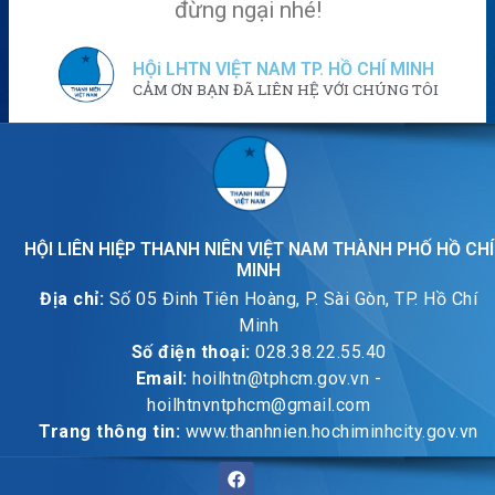
đừng ngại nhé!
HỘi LHTN VIỆT NAM TP. HỒ CHÍ MINH
CẢM ƠN BẠN ĐÃ LIÊN HỆ VỚI CHÚNG TÔI
HỘI LIÊN HIỆP THANH NIÊN VIỆT NAM THÀNH PHỐ HỒ CHÍ
MINH
Địa chỉ:
Số 05 Đinh Tiên Hoàng, P. Sài Gòn, TP. Hồ Chí
Minh
Số điện thoại:
028.38.22.55.40
Email:
hoilhtn@tphcm.gov.vn -
hoilhtnvntphcm@gmail.com
Trang thông tin:
www.thanhnien.hochiminhcity.gov.vn