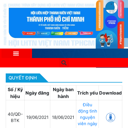
QUYẾT ĐỊNH
Số / Ký
Ngày ban
Ngày đăng
Trích yếu
Download
hiệu
hành
Điều
động tình
40/QĐ-
19/06/2021
18/06/2021
nguyện
BTK
viên ngày