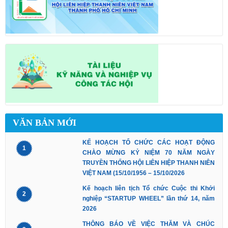
VĂN BẢN MỚI
KẾ HOẠCH TỔ CHỨC CÁC HOẠT ĐỘNG
1
CHÀO MỪNG KỶ NIỆM 70 NĂM NGÀY
TRUYỀN THỐNG HỘI LIÊN HIỆP THANH NIÊN
VIỆT NAM (15/10/1956 – 15/10/2026
Kế hoạch liên tịch Tổ chức Cuộc thi Khởi
2
nghiệp “STARTUP WHEEL” lần thứ 14, năm
2026
THÔNG BÁO VỀ VIỆC THĂM VÀ CHÚC