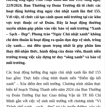
22/9/2024. Ban Thường vụ Đoàn Trường đã tổ chức các
hoạt động hưởng ứng ngày chủ nhật xanh lần thứ 155.
Với việc, tổ chức cải tạo cảnh quan môi trường tại các khu
vực trực thuộc cơ sở Đoàn. Đây là hoạt động thường
xuyên nhằm góp phần vào việc bảo vệ môi trường “Xanh
– Sạch – Đẹp”. Phong trào “Ngày Chủ nhật xanh” không
chỉ đơn thuần là hoạt động ra quân dọn dẹp vệ sinh, trồng
cây xanh… mà điều quan trọng nhất là góp phần làm
thay đổi nhận thức, hành động của đoàn viên, thanh niên
trường trong việc xây dựng tư duy “sống xanh” và bảo vệ
môi trường.
Các hoạt động hưởng ứng ngày chủ nhật xanh lần thứ 155
bao gồm:
Thực hiện công trình thanh niên “Điểm tập kết
xanh” – Xóa điểm đen môi trường.
Chương trình nhằm thực
hiện kế hoạch Tháng Thanh niên năm 2024 của Ban Thường
vụ Đoàn Trường Đại học Giao thông Vận tải TP. Hồ Chí
Minh gắn với việc vệ sinh môi trường với chương trình “Vì
Thành phố xanh – sạch – đẹp” tại các tuyến đường, xóa các