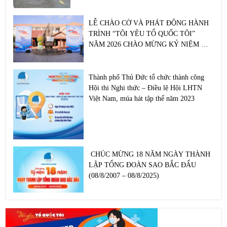
LỄ CHÀO CỜ VÀ PHÁT ĐỘNG HÀNH
TRÌNH “TÔI YÊU TỔ QUỐC TÔI”
NĂM 2026 CHÀO MỪNG KỶ NIỆM 51
NĂM NGÀY GIẢI PHÓNG MIỀN NAM,
THỐNG NHẤT ĐẤT NƯỚC (30/4/1975
– 30/4/2026) TẠI DI TÍCH LỊCH SỬ
Thành phố Thủ Đức tổ chức thành công
NHÀ MÁ TÁM NHUNG
Hội thi Nghi thức – Điều lệ Hội LHTN
Việt Nam, múa hát tập thể năm 2023
CHÚC MỪNG 18 NĂM NGÀY THÀNH
LẬP TỔNG ĐOÀN SAO BẮC ĐẨU
(08/8/2007 – 08/8/2025)