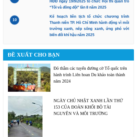
HĐĐ ngày 19/9/2025 tổ chức Hội thi quản trò
“Tôi và đồng đội” lần 8 năm 2025
Kế hoạch liên tịch tổ chức chương trình
10
Thanh niên TP. Hồ Chí Minh hành động vì môi
trường xanh, nếp sống xanh, ứng phó với
biến đổi khí hậu năm 2025
ĐỀ XUẤT CHO BẠN
Đỏ thắm các tuyến đường cờ Tổ quốc trên
hành trình Liên hoan Du khảo toàn thành
năm 2024
NGÀY CHỦ NHẬT XANH LẦN THỨ
153 CỦA ĐOÀN KHỐI BỘ TÀI
NGUYÊN VÀ MÔI TRƯỜNG