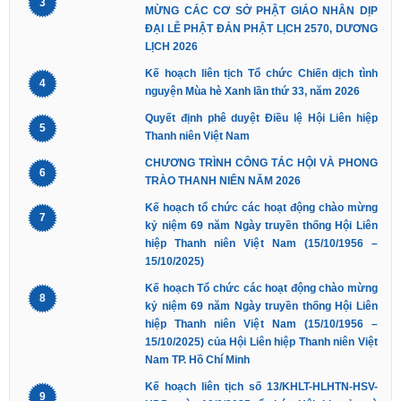
3
MỪNG CÁC CƠ SỞ PHẬT GIÁO NHÂN DỊP
ĐẠI LỄ PHẬT ĐẢN PHẬT LỊCH 2570, DƯƠNG
LỊCH 2026
Kế hoạch liên tịch Tổ chức Chiến dịch tình
4
nguyện Mùa hè Xanh lần thứ 33, năm 2026
Quyết định phê duyệt Điều lệ Hội Liên hiệp
5
Thanh niên Việt Nam
CHƯƠNG TRÌNH CÔNG TÁC HỘI VÀ PHONG
6
TRÀO THANH NIÊN NĂM 2026
Kế hoạch tổ chức các hoạt động chào mừng
7
kỷ niệm 69 năm Ngày truyền thống Hội Liên
hiệp Thanh niên Việt Nam (15/10/1956 –
15/10/2025)
Kế hoạch Tổ chức các hoạt động chào mừng
8
kỷ niệm 69 năm Ngày truyền thống Hội Liên
hiệp Thanh niên Việt Nam (15/10/1956 –
15/10/2025) của Hội Liên hiệp Thanh niên Việt
Nam TP. Hồ Chí Minh
Kế hoạch liên tịch số 13/KHLT-HLHTN-HSV-
9