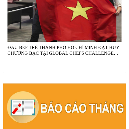
ĐẦU BẾP TRẺ THÀNH PHỐ HỒ CHÍ MINH ĐẠT HUY
CHƯƠNG BẠC TẠI GLOBAL CHEFS CHALLENGE
2026 VỚI “HỘ CHIẾU ẨM THỰC VIỆT NAM” VÀ CÂU
CHUYỆN NÔNG SẢN QUỐC GIA