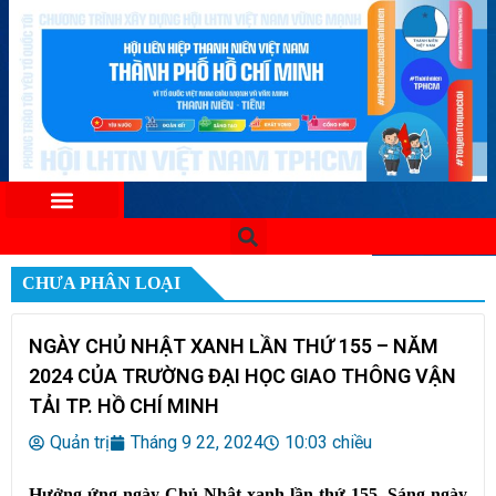
CHƯA PHÂN LOẠI
NGÀY CHỦ NHẬT XANH LẦN THỨ 155 – NĂM
2024 CỦA TRƯỜNG ĐẠI HỌC GIAO THÔNG VẬN
TẢI TP. HỒ CHÍ MINH
Quản trị
Tháng 9 22, 2024
10:03 chiều
Hưởng ứng ngày Chủ Nhật xanh lần thứ 155, Sáng ngày