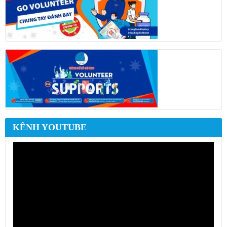
KÊNH YOUTUBE
Trình
chơi
Video