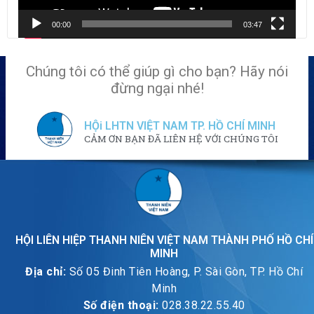
00:00
03:47
Chúng tôi có thể giúp gì cho bạn? Hãy nói
đừng ngại nhé!
HỘi LHTN VIỆT NAM TP. HỒ CHÍ MINH
CẢM ƠN BẠN ĐÃ LIÊN HỆ VỚI CHÚNG TÔI
HỘI LIÊN HIỆP THANH NIÊN VIỆT NAM THÀNH PHỐ HỒ CHÍ
MINH
Địa chỉ:
Số 05 Đinh Tiên Hoàng, P. Sài Gòn, TP. Hồ Chí
Minh
Số điện thoại:
028.38.22.55.40