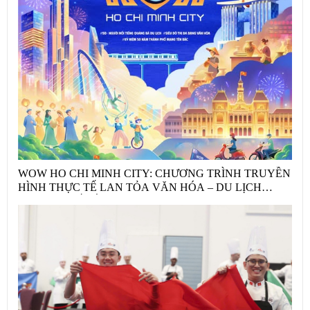
WOW HO CHI MINH CITY: CHƯƠNG TRÌNH TRUYỀN
HÌNH THỰC TẾ LAN TỎA VĂN HÓA – DU LỊCH
THÀNH PHỐ HỒ CHÍ MINH MÙA HÈ 2026 THÔNG
QUA PHONG TRÀO “TÔI YÊU TỔ QUỐC TÔI”