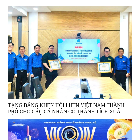
TẶNG BẰNG KHEN HỘI LHTN VIỆT NAM THÀNH
PHỐ CHO CÁC CÁ NHÂN CÓ THÀNH TÍCH XUẤT
SẮC TRÊN ĐẤU TRƯỜNG QUỐC TẾ