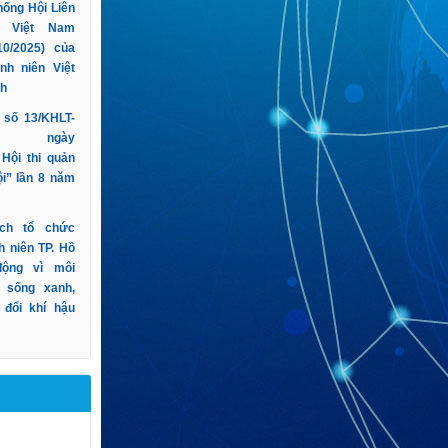
hống Hội Liên
n Việt Nam
10/2025) của
nh niên Việt
nh
h số 13/KHLT-
HĐĐ ngày
 Hội thi quản
ội” lần 8 năm
ịch tổ chức
h niên TP. Hồ
động vì môi
 sống xanh,
 đổi khí hậu