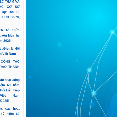
IỆC THĂM VÀ
ÁC CƠ SỞ
 DỊP ĐẠI LỄ
LỊCH 2570,
ịch Tổ chức
guyện Mùa hè
ăm 2026
t Điều lệ Hội
ên Việt Nam
 CÔNG TÁC
TRÀO THANH
các hoạt động
iệm 69 năm
Hội Liên hiệp
Việt Nam
/2025)
ức các hoạt
 kỷ niệm 69