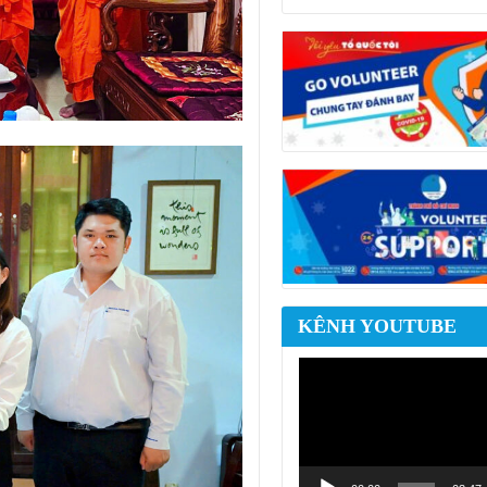
ĐẾN “ĐIỂM
BẮC GIAN
KÊNH YOUTUBE
Trình
chơi
Video