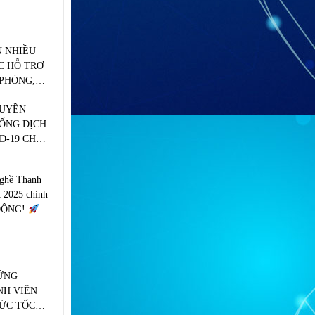
N NHIỀU
C HỖ TRỢ
PHÒNG,
H COVID-
RUYỀN
ỐNG DỊCH
D-19 CHO
 CÔNG
nghề Thanh
 2025 chính
 ĐỘNG!
ỨNG
NH VIỆN
ỨC TỐC