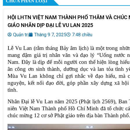
CHƯA PHÂN LOẠI
HỘI LHTN VIỆT NAM THÀNH PHỐ THĂM VÀ CHÚC
GIÁO NHÂN DỊP ĐẠI LỄ VU LAN 2025
Quản trị
Tháng 9 7, 2025
7:48 chiều
Lễ Vu Lan (rằm tháng Bảy âm lịch) là một trong nhữn
mang đậm giá trị nhân văn và đạo lý “Uống nước n
Nam. Đây là dịp để mỗi người con thể hiện lòng hiếu 
ân công ơn sinh thành, dưỡng dục và lan tỏa tình 
Mùa Vu Lan không chỉ gợi nhắc về đạo hiếu, mà cò
nguyện, kết nối đạo đời, góp phần xây dựng xã hội
tình.
Nhân Đại lễ Vu Lan năm 2025 (Phật lịch 2569), Ban
niên Việt Nam Thành phố Hồ Chí Minh đã tổ chức cá
chúc mừng 12 cơ sở Phật giáo trên địa bàn Thành phố