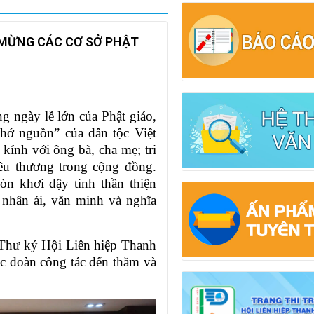
 MỪNG CÁC CƠ SỞ PHẬT
g ngày lễ lớn của Phật giáo,
hớ nguồn” của dân tộc Việt
kính với ông bà, cha mẹ; tri
yêu thương trong cộng đồng.
n khơi dậy tinh thần thiện
 nhân ái, văn minh và nghĩa
 Thư ký Hội Liên hiệp Thanh
c đoàn công tác đến thăm và
.