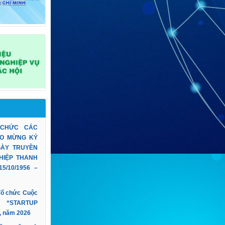
 CHỨC CÁC
O MỪNG KỶ
GÀY TRUYỀN
 HIỆP THANH
5/10/1956 –
 Tổ chức Cuộc
p “STARTUP
, năm 2026