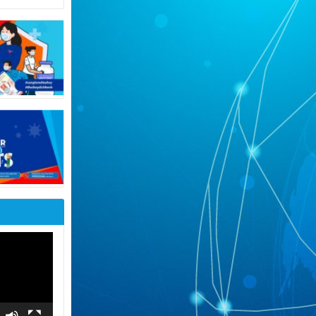
 NÓNG”
G