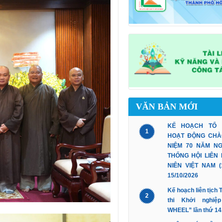
VĂN BẢN MỚI
KẾ HOẠCH TỔ
1
HOẠT ĐỘNG CHÀ
NIỆM 70 NĂM N
THỐNG HỘI LIÊN
NIÊN VIỆT NAM (1
15/10/2026
Kế hoạch liên tịch
2
thi Khởi nghiệ
WHEEL” lần thứ 14