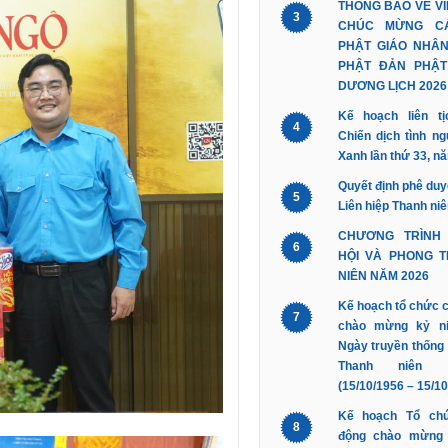
THÔNG BÁO VỀ V
3
CHÚC MỪNG C
PHẬT GIÁO NHÂN
PHẬT ĐẢN PHẬT 
DƯƠNG LỊCH 2026
Kế hoạch liên t
4
Chiến dịch tình n
Xanh lần thứ 33, n
Quyết định phê duyệ
5
Liên hiệp Thanh ni
CHƯƠNG TRÌNH
6
HỘI VÀ PHONG 
NIÊN NĂM 2026
Kế hoạch tổ chức 
7
chào mừng kỷ n
Ngày truyền thống 
Thanh niên 
(15/10/1956 – 15/10
Kế hoạch Tổ ch
8
động chào mừng