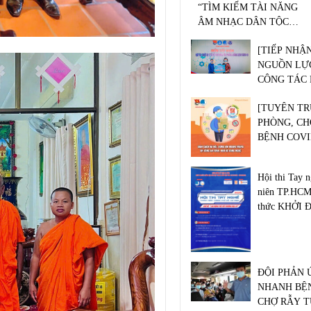
“TÌM KIẾM TÀI NĂNG
ÂM NHẠC DÂN TỘC”
DÀNH CHO THANH
[TIẾP NHẬ
NIÊN, SINH VIÊN TP.
NGUỒN LỰ
HỒ CHÍ MINH
CÔNG TÁC 
CHỐNG DỊC
[TUYÊN T
19]
PHÒNG, CH
BỆNH COVI
TÀI XẾ XE
NGHỆ]
Hội thi Tay 
niên TP.HCM
thức KHỞI
ĐỘI PHẢN 
NHANH BỆ
CHỢ RẪY T