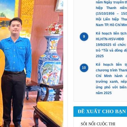
năm Ngày truyền t
hiệp Thanh niê
(15/10/1956 – 15/
Hội Liên hiệp Tha
Nam TP. Hồ Chí Mi
Kế hoạch liên tịc
9
HLHTN-HSV-
19/9/2025 tổ chức
trò “Tôi và đồng đ
2025
Kế hoạch liên t
10
chương trình Than
Chí Minh hành 
trường xanh, nếp
ứng phó với biến
năm 2025
ĐỀ XUẤT CHO BẠN
SÔI NỔI CUỘC THI