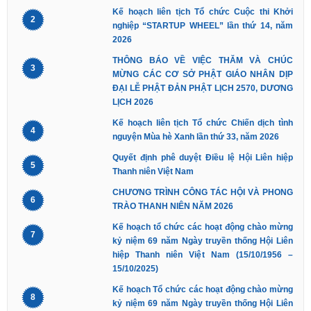
Kế hoạch liên tịch Tổ chức Cuộc thi Khởi
2
nghiệp “STARTUP WHEEL” lần thứ 14, năm
2026
THÔNG BÁO VỀ VIỆC THĂM VÀ CHÚC
3
MỪNG CÁC CƠ SỞ PHẬT GIÁO NHÂN DỊP
ĐẠI LỄ PHẬT ĐẢN PHẬT LỊCH 2570, DƯƠNG
LỊCH 2026
Kế hoạch liên tịch Tổ chức Chiến dịch tình
4
nguyện Mùa hè Xanh lần thứ 33, năm 2026
Quyết định phê duyệt Điều lệ Hội Liên hiệp
5
Thanh niên Việt Nam
CHƯƠNG TRÌNH CÔNG TÁC HỘI VÀ PHONG
6
TRÀO THANH NIÊN NĂM 2026
Kế hoạch tổ chức các hoạt động chào mừng
7
kỷ niệm 69 năm Ngày truyền thống Hội Liên
hiệp Thanh niên Việt Nam (15/10/1956 –
15/10/2025)
Kế hoạch Tổ chức các hoạt động chào mừng
8
kỷ niệm 69 năm Ngày truyền thống Hội Liên