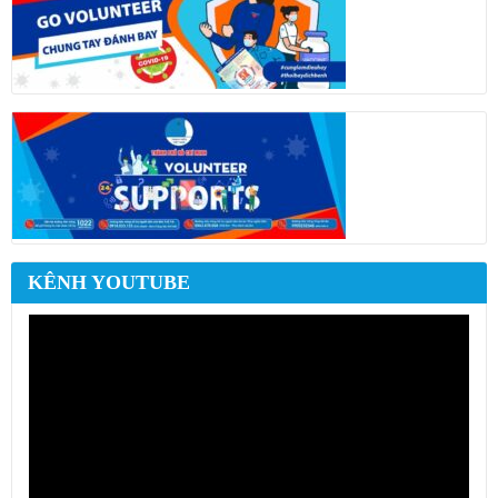
KÊNH YOUTUBE
Trình
chơi
Video