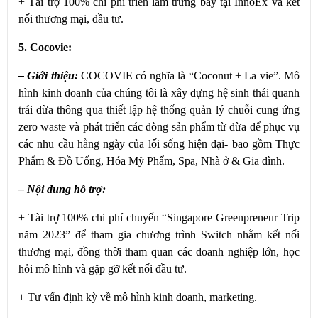
+ Tài trợ 100% chi phí triển lãm trưng bày tại InnoEx và kết
nối thương mại, đầu tư.
5. Cocovie:
– Giới thiệu:
COCOVIE có nghĩa là “Coconut + La vie”. Mô
hình kinh doanh của chúng tôi là xây dựng hệ sinh thái quanh
trái dừa thông qua thiết lập hệ thống quản lý chuỗi cung ứng
zero waste và phát triển các dòng sản phẩm từ dừa để phục vụ
các nhu cầu hằng ngày của lối sống hiện đại- bao gồm Thực
Phẩm & Đồ Uống, Hóa Mỹ Phẩm, Spa, Nhà ở & Gia đình.
– Nội dung hỗ trợ:
+ Tài trợ 100% chi phí chuyến “Singapore Greenpreneur Trip
năm 2023” để tham gia chương trình Switch nhằm kết nối
thương mại, đồng thời tham quan các doanh nghiệp lớn, học
hỏi mô hình và gặp gỡ kết nối đầu tư.
+ Tư vấn định kỳ về mô hình kinh doanh, marketing.