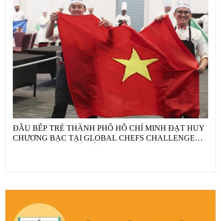
ĐẦU BẾP TRẺ THÀNH PHỐ HỒ CHÍ MINH ĐẠT HUY
CHƯƠNG BẠC TẠI GLOBAL CHEFS CHALLENGE
2026 VỚI “HỘ CHIẾU ẨM THỰC VIỆT NAM” VÀ CÂU
CHUYỆN NÔNG SẢN QUỐC GIA