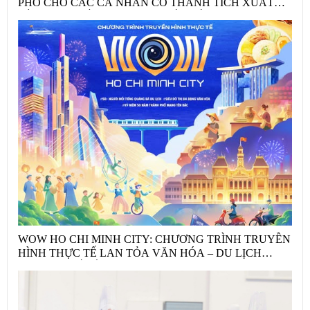
PHỐ CHO CÁC CÁ NHÂN CÓ THÀNH TÍCH XUẤT
SẮC TRÊN ĐẤU TRƯỜNG QUỐC TẾ
WOW HO CHI MINH CITY: CHƯƠNG TRÌNH TRUYỀN
HÌNH THỰC TẾ LAN TỎA VĂN HÓA – DU LỊCH
THÀNH PHỐ HỒ CHÍ MINH MÙA HÈ 2026 THÔNG
QUA PHONG TRÀO “TÔI YÊU TỔ QUỐC TÔI”