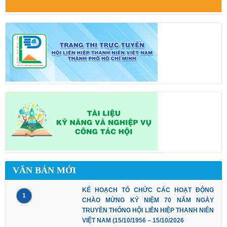
VĂN BẢN MỚI
KẾ HOẠCH TỔ CHỨC CÁC HOẠT ĐỘNG
1
CHÀO MỪNG KỶ NIỆM 70 NĂM NGÀY
TRUYỀN THỐNG HỘI LIÊN HIỆP THANH NIÊN
VIỆT NAM (15/10/1956 – 15/10/2026