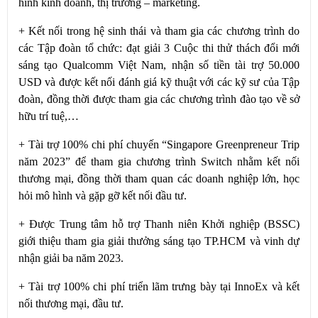
hình kinh doanh, thị trường – marketing.
+ Kết nối trong hệ sinh thái và tham gia các chương trình do
các Tập đoàn tổ chức: đạt giải 3 Cuộc thi thử thách đổi mới
sáng tạo Qualcomm Việt Nam, nhận số tiền tài trợ 50.000
USD và được kết nối đánh giá kỹ thuật với các kỹ sư của Tập
đoàn, đồng thời được tham gia các chương trình đào tạo về sở
hữu trí tuệ,…
+ Tài trợ 100% chi phí chuyến “Singapore Greenpreneur Trip
năm 2023” để tham gia chương trình Switch nhằm kết nối
thương mại, đồng thời tham quan các doanh nghiệp lớn, học
hỏi mô hình và gặp gỡ kết nối đầu tư.
+ Được Trung tâm hỗ trợ Thanh niên Khởi nghiệp (BSSC)
giới thiệu tham gia giải thưởng sáng tạo TP.HCM và vinh dự
nhận giải ba năm 2023.
+ Tài trợ 100% chi phí triển lãm trưng bày tại InnoEx và kết
nối thương mại, đầu tư.