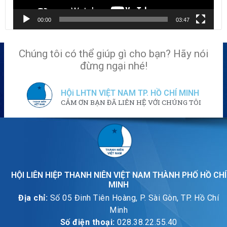
00:00
03:47
Chúng tôi có thể giúp gì cho bạn? Hãy nói
đừng ngại nhé!
HỘi LHTN VIỆT NAM TP. HỒ CHÍ MINH
CẢM ƠN BẠN ĐÃ LIÊN HỆ VỚI CHÚNG TÔI
HỘI LIÊN HIỆP THANH NIÊN VIỆT NAM THÀNH PHỐ HỒ CHÍ
MINH
Địa chỉ:
Số 05 Đinh Tiên Hoàng, P. Sài Gòn, TP. Hồ Chí
Minh
Số điện thoại:
028.38.22.55.40