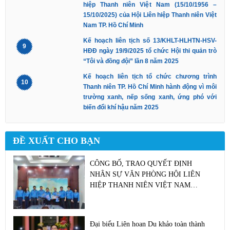
hiệp Thanh niên Việt Nam (15/10/1956 –
15/10/2025) của Hội Liên hiệp Thanh niên Việt
Nam TP. Hồ Chí Minh
Kế hoạch liên tịch số 13/KHLT-HLHTN-HSV-
9
HĐĐ ngày 19/9/2025 tổ chức Hội thi quản trò
“Tôi và đồng đội” lần 8 năm 2025
Kế hoạch liên tịch tổ chức chương trình
10
Thanh niên TP. Hồ Chí Minh hành động vì môi
trường xanh, nếp sống xanh, ứng phó với
biến đổi khí hậu năm 2025
ĐỀ XUẤT CHO BẠN
CÔNG BỐ, TRAO QUYẾT ĐỊNH
NHÂN SỰ VĂN PHÒNG HỘI LIÊN
HIỆP THANH NIÊN VIỆT NAM
THÀNH PHỐ HỒ CHÍ MINH
Đại biểu Liên hoan Du khảo toàn thành