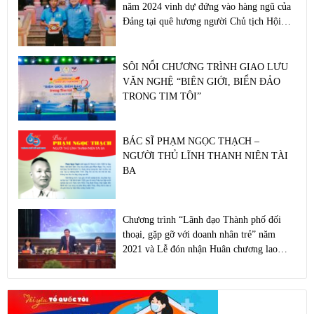
năm 2024 vinh dự đứng vào hàng ngũ của
Đảng tại quê hương người Chủ tịch Hội
LHTN Việt Nam đầu tiên
SÔI NỔI CHƯƠNG TRÌNH GIAO LƯU
VĂN NGHỆ “BIÊN GIỚI, BIỂN ĐẢO
TRONG TIM TÔI”
BÁC SĨ PHẠM NGỌC THẠCH –
NGƯỜI THỦ LĨNH THANH NIÊN TÀI
BA
Chương trình “Lãnh đạo Thành phố đối
thoại, gặp gỡ với doanh nhân trẻ” năm
2021 và Lễ đón nhận Huân chương lao
động hạng Nhất