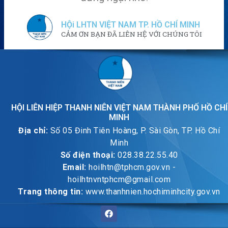
HỘi LHTN VIỆT NAM TP. HỒ CHÍ MINH
CẢM ƠN BẠN ĐÃ LIÊN HỆ VỚI CHÚNG TÔI
HỘI LIÊN HIỆP THANH NIÊN VIỆT NAM THÀNH PHỐ HỒ CHÍ
MINH
Địa chỉ:
Số 05 Đinh Tiên Hoàng, P. Sài Gòn, TP. Hồ Chí
Minh
Số điện thoại:
028.38.22.55.40
Email:
hoilhtn@tphcm.gov.vn -
hoilhtnvntphcm@gmail.com
Trang thông tin:
www.thanhnien.hochiminhcity.gov.vn