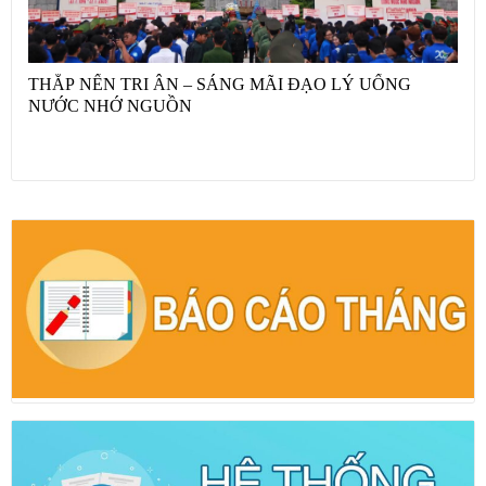
THẮP NẾN TRI ÂN – SÁNG MÃI ĐẠO LÝ UỐNG
NƯỚC NHỚ NGUỒN