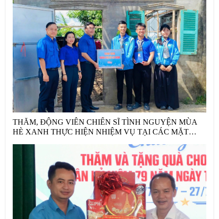
THĂM, ĐỘNG VIÊN CHIẾN SĨ TÌNH NGUYỆN MÙA
HÈ XANH THỰC HIỆN NHIỆM VỤ TẠI CÁC MẶT
TRẬN