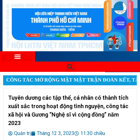
CÔNG TÁC MỞ RỘNG MẶT MẶT TRẬN ĐOÀN KẾT, TẬ
Tuyên dương các tập thể, cá nhân có thành tích
xuất sắc trong hoạt động tình nguyện, công tác
xã hội và Gương “Nghệ sĩ vì cộng đồng” năm
2023
Quản trị
Tháng 12 3, 2023
11:30 chiều