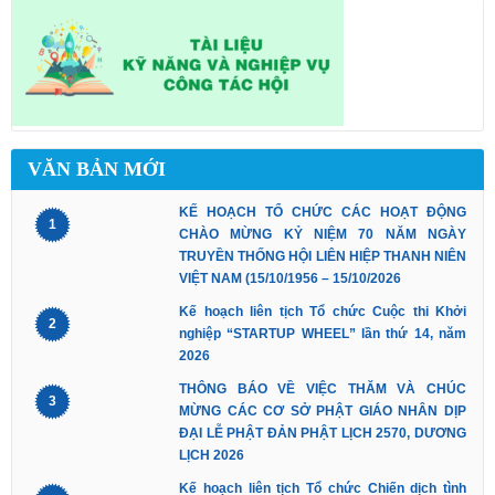
VĂN BẢN MỚI
KẾ HOẠCH TỔ CHỨC CÁC HOẠT ĐỘNG
1
CHÀO MỪNG KỶ NIỆM 70 NĂM NGÀY
TRUYỀN THỐNG HỘI LIÊN HIỆP THANH NIÊN
VIỆT NAM (15/10/1956 – 15/10/2026
Kế hoạch liên tịch Tổ chức Cuộc thi Khởi
2
nghiệp “STARTUP WHEEL” lần thứ 14, năm
2026
THÔNG BÁO VỀ VIỆC THĂM VÀ CHÚC
3
MỪNG CÁC CƠ SỞ PHẬT GIÁO NHÂN DỊP
ĐẠI LỄ PHẬT ĐẢN PHẬT LỊCH 2570, DƯƠNG
LỊCH 2026
Kế hoạch liên tịch Tổ chức Chiến dịch tình