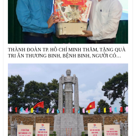
THÀNH ĐOÀN TP. HỒ CHÍ MINH THĂM, TẶNG QUÀ
TRI ÂN THƯƠNG BINH, BỆNH BINH, NGƯỜI CÓ
CÔNG NHÂN KỶ NIỆM 79 NĂM NGÀY THƯƠNG
BINH – LIỆT SĨ