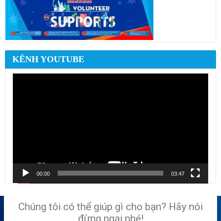
KÊNH YOUTUBE
Trình
chơi
Video
00:00
03:47
Chúng tôi có thể giúp gì cho bạn? Hãy nói
đừng ngại nhé!