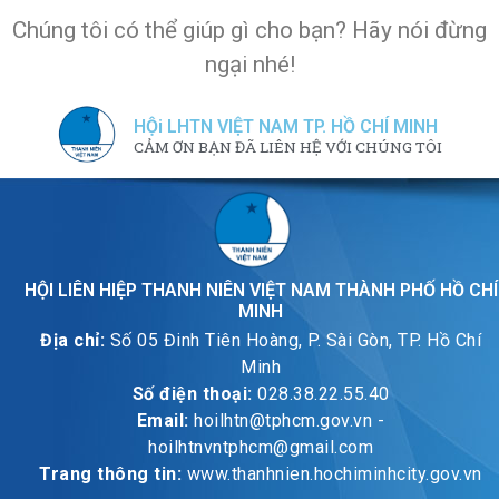
Chúng tôi có thể giúp gì cho bạn? Hãy nói đừng
ngại nhé!
HỘi LHTN VIỆT NAM TP. HỒ CHÍ MINH
CẢM ƠN BẠN ĐÃ LIÊN HỆ VỚI CHÚNG TÔI
HỘI LIÊN HIỆP THANH NIÊN VIỆT NAM THÀNH PHỐ HỒ CHÍ
MINH
Địa chỉ:
Số 05 Đinh Tiên Hoàng, P. Sài Gòn, TP. Hồ Chí
Minh
Số điện thoại:
028.38.22.55.40
Email:
hoilhtn@tphcm.gov.vn -
hoilhtnvntphcm@gmail.com
Trang thông tin:
www.thanhnien.hochiminhcity.gov.vn