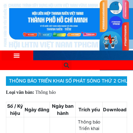
THÔNG BÁO TRIỂN KHAI SỐ PHÁT SÓNG THỨ 2 CHƯƠ
Loại văn bản:
Thông báo
Số / Ký
Ngày ban
Ngày đăng
Trích yếu
Download
hiệu
hành
Thông báo
Triển khai