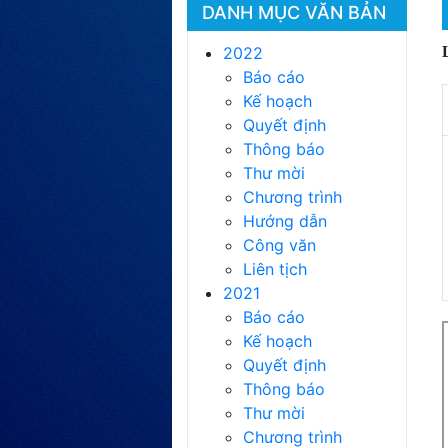
DANH MỤC VĂN BẢN
2022
Báo cáo
Kế hoạch
Quyết định
Thông báo
Thư mời
Chương trình
Hướng dẫn
Công văn
Liên tịch
2021
Báo cáo
Kế hoạch
Quyết định
Thông báo
Thư mời
Chương trình