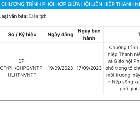
CHƯƠNG TRÌNH PHỐI HỢP GIỮA HỘI LIÊN HIỆP THANH N
Loại văn bản:
Liên tịch
Ngày ban
Số / Ký hiệu
Ngày đăng
hành
Chương trình 
hiệp Thanh ni
07-
và Giáo hội Ph
CTrPH/GHPGVNTP-
19/09/2023
17/09/2023
phố trong tổ ch
HLHTNVNTP
môi trường, xâ
– Nếp sống xa
phố giai