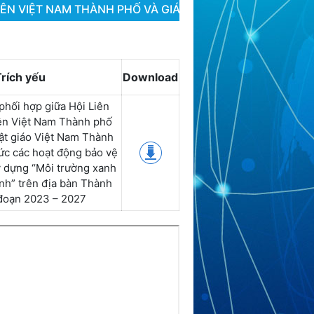
IÊN VIỆT NAM THÀNH PHỐ VÀ GIÁO HỘI PHẬT GIÁO VIỆ
Trích yếu
Download
phối hợp giữa Hội Liên
ên Việt Nam Thành phố
ật giáo Việt Nam Thành
ức các hoạt động bảo vệ
y dựng “Môi trường xanh
nh” trên địa bàn Thành
 đoạn 2023 – 2027