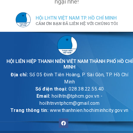
ngại nhé!
HỘi LHTN VIỆT NAM TP. HỒ CHÍ MINH
CẢM ƠN BẠN ĐÃ LIÊN HỆ VỚI CHÚNG TÔI
HỘI LIÊN HIỆP THANH NIÊN VIỆT NAM THÀNH PHỐ HỒ CHÍ
MINH
Địa chỉ:
Số 05 Đinh Tiên Hoàng, P. Sài Gòn, TP. Hồ Chí
Minh
Số điện thoại:
028.38.22.55.40
Email:
hoilhtn@tphcm.gov.vn -
hoilhtnvntphcm@gmail.com
Trang thông tin:
www.thanhnien.hochiminhcity.gov.vn