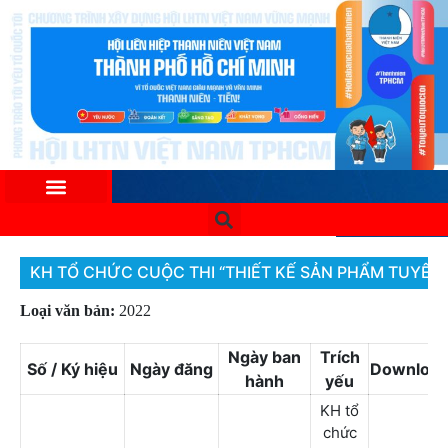
KH TỔ CHỨC CUỘC THI “THIẾT KẾ SẢN PHẨM TUYÊN
Loại văn bản:
2022
Ngày ban
Trích
Số / Ký hiệu
Ngày đăng
Downloa
hành
yếu
KH tổ
chức