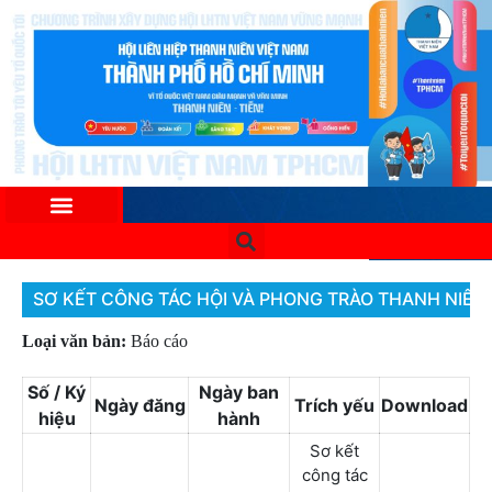
SƠ KẾT CÔNG TÁC HỘI VÀ PHONG TRÀO THANH NIÊN
Loại văn bản:
Báo cáo
Số / Ký
Ngày ban
Ngày đăng
Trích yếu
Download
hiệu
hành
Sơ kết
công tác