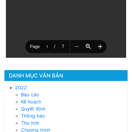
DANH MỤC VĂN BẢN
2022
Báo cáo
Kế hoạch
Quyết định
Thông báo
Thư mời
Chương trình