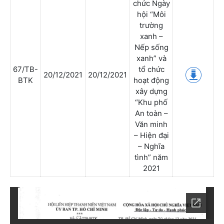
chức Ngày
hội “Môi
trường
xanh –
Nếp sống
xanh” và
67/TB-
tổ chức
20/12/2021
20/12/2021
BTK
hoạt động
xây dựng
“Khu phố
An toàn –
Văn minh
– Hiện đại
– Nghĩa
tình” năm
2021