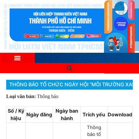
THÔNG BÁO TỔ CHỨC NGÀY HỘI “MÔI TRƯỜNG XANH –
Loại văn bản:
Thông báo
Số / Ký
Ngày ban
Ngày đăng
Trích yếu
Download
hiệu
hành
Thông
báo tổ