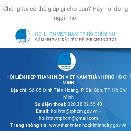
Chúng tôi có thể giúp gì cho bạn? Hãy nói đừng
ngại nhé!
HỘi LHTN VIỆT NAM TP. HỒ CHÍ MINH
CẢM ƠN BẠN ĐÃ LIÊN HỆ VỚI CHÚNG TÔI
HỘI LIÊN HIỆP THANH NIÊN VIỆT NAM THÀNH PHỐ HỒ CHÍ
MINH
Địa chỉ:
Số 05 Đinh Tiên Hoàng, P. Sài Gòn, TP. Hồ Chí
Minh
Số điện thoại:
028.38.22.55.40
Email:
hoilhtn@tphcm.gov.vn -
hoilhtnvntphcm@gmail.com
Trang thông tin:
www.thanhnien.hochiminhcity.gov.vn