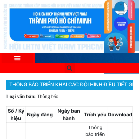
THÔNG BÁO TRIỂN KHAI CÁC ĐỘI HÌNH ĐIỀU TIẾT GIA
Loại văn bản:
Thông báo
Số / Ký
Ngày ban
Ngày đăng
Trích yếu
Download
hiệu
hành
Thông
báo triển