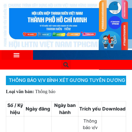
THÔNG BÁO V/V BÌNH XÉT GƯƠNG TUYÊN DƯƠNG THẦ
Loại văn bản:
Thông báo
Số / Ký
Ngày ban
Ngày đăng
Trích yếu
Download
hiệu
hành
Thông
báo v/v