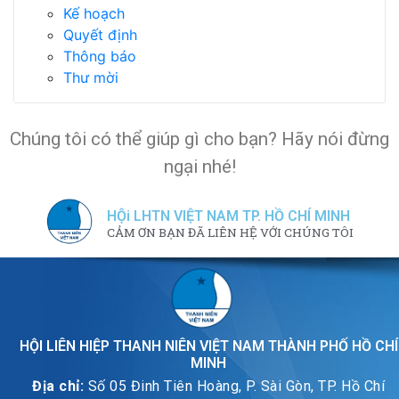
Kế hoạch
Quyết định
Thông báo
Thư mời
Chúng tôi có thể giúp gì cho bạn? Hãy nói đừng
ngại nhé!
HỘi LHTN VIỆT NAM TP. HỒ CHÍ MINH
CẢM ƠN BẠN ĐÃ LIÊN HỆ VỚI CHÚNG TÔI
HỘI LIÊN HIỆP THANH NIÊN VIỆT NAM THÀNH PHỐ HỒ CHÍ
MINH
Địa chỉ:
Số 05 Đinh Tiên Hoàng, P. Sài Gòn, TP. Hồ Chí