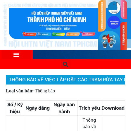
THÔNG BÁO VỀ VIỆC LẮP ĐẶT CÁC TRẠM RỬA TAY DÃ
Loại văn bản:
Thông báo
Số / Ký
Ngày ban
Ngày đăng
Trích yếu
Download
hiệu
hành
Thông
báo về