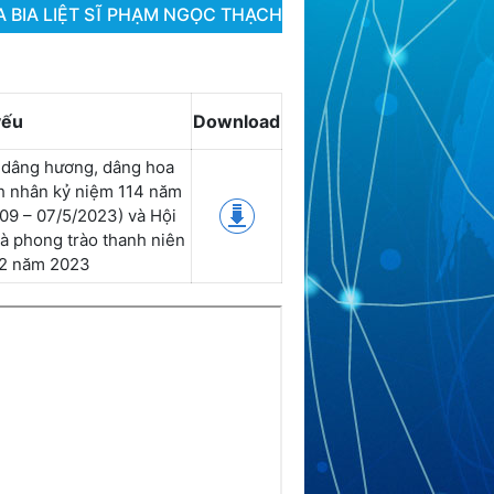
IA LIỆT SĨ PHẠM NGỌC THẠCH NHÂN KỶ NIỆM 114 NĂM N
yếu
Download
 dâng hương, dâng hoa
h nhân kỷ niệm 114 năm
09 – 07/5/2023) và Hội
và phong trào thanh niên
 2 năm 2023