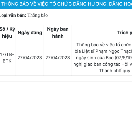
THÔNG BÁO VỀ VIỆC TỔ CHỨC DÂNG HƯƠNG, DÂNG HOA B
Loại văn bản:
Thông báo
Số / Ký
Ngày ban
Ngày đăng
Trích 
hiệu
hành
Thông báo về việc tổ chức
bia Liệt sĩ Phạm Ngọc Thạc
17/TB-
27/04/2023
27/04/2023
ngày sinh của Bác (07/5/19
BTK
nghị giao ban công tác Hội 
Thành phố quý