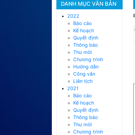
DANH MỤC VĂN BẢN
2022
Báo cáo
Kế hoạch
Quyết định
Thông báo
Thư mời
Chương trình
Hướng dẫn
Công văn
Liên tịch
2021
Báo cáo
Kế hoạch
Quyết định
Thông báo
Thư mời
Chương trình