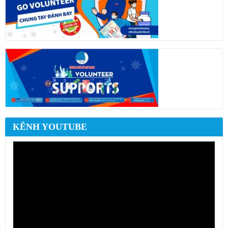
KÊNH YOUTUBE
Trình
chơi
Video