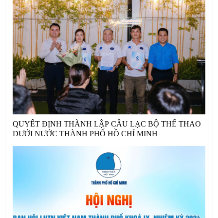
QUYẾT ĐỊNH THÀNH LẬP CÂU LẠC BỘ THỂ THAO
DƯỚI NƯỚC THÀNH PHỐ HỒ CHÍ MINH