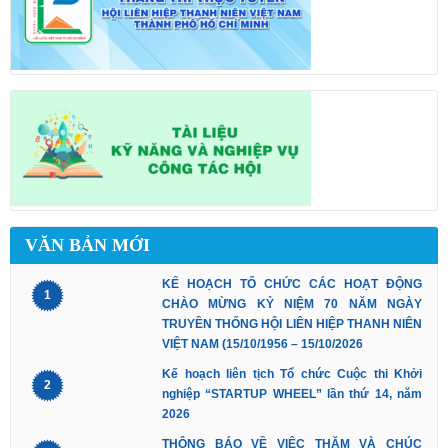
VĂN BẢN MỚI
KẾ HOẠCH TỔ CHỨC CÁC HOẠT ĐỘNG
1
CHÀO MỪNG KỶ NIỆM 70 NĂM NGÀY
TRUYỀN THỐNG HỘI LIÊN HIỆP THANH NIÊN
VIỆT NAM (15/10/1956 – 15/10/2026
Kế hoạch liên tịch Tổ chức Cuộc thi Khởi
2
nghiệp “STARTUP WHEEL” lần thứ 14, năm
2026
THÔNG BÁO VỀ VIỆC THĂM VÀ CHÚC