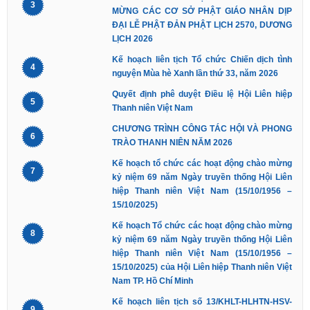
3
MỪNG CÁC CƠ SỞ PHẬT GIÁO NHÂN DỊP
ĐẠI LỄ PHẬT ĐẢN PHẬT LỊCH 2570, DƯƠNG
LỊCH 2026
Kế hoạch liên tịch Tổ chức Chiến dịch tình
4
nguyện Mùa hè Xanh lần thứ 33, năm 2026
Quyết định phê duyệt Điều lệ Hội Liên hiệp
5
Thanh niên Việt Nam
CHƯƠNG TRÌNH CÔNG TÁC HỘI VÀ PHONG
6
TRÀO THANH NIÊN NĂM 2026
Kế hoạch tổ chức các hoạt động chào mừng
7
kỷ niệm 69 năm Ngày truyền thống Hội Liên
hiệp Thanh niên Việt Nam (15/10/1956 –
15/10/2025)
Kế hoạch Tổ chức các hoạt động chào mừng
8
kỷ niệm 69 năm Ngày truyền thống Hội Liên
hiệp Thanh niên Việt Nam (15/10/1956 –
15/10/2025) của Hội Liên hiệp Thanh niên Việt
Nam TP. Hồ Chí Minh
Kế hoạch liên tịch số 13/KHLT-HLHTN-HSV-
9