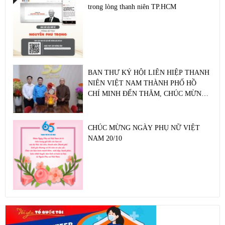
trong lòng thanh niên TP.HCM
BAN THƯ KÝ HỘI LIÊN HIỆP THANH
NIÊN VIỆT NAM THÀNH PHỐ HỒ
CHÍ MINH ĐẾN THĂM, CHÚC MỪNG
CÁC CƠ SỞ PHẬT GIÁO NHÂN ĐẠI
LỄ PHẬT ĐẢN PHẬT LỊCH 2570
CHÚC MỪNG NGÀY PHỤ NỮ VIỆT
NAM 20/10