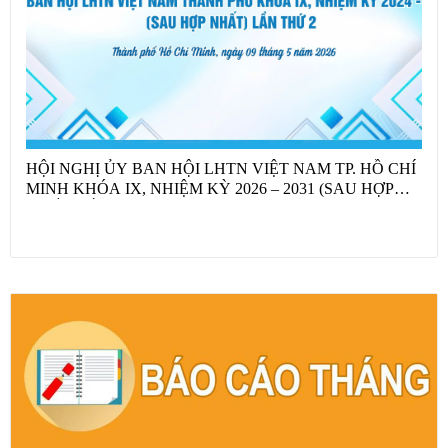
HỘI NGHỊ ỦY BAN HỘI LHTN VIỆT NAM TP. HỒ CHÍ
MINH KHÓA IX, NHIỆM KỲ 2026 – 2031 (SAU HỢP
NHẤT) LẦN THỨ HAI