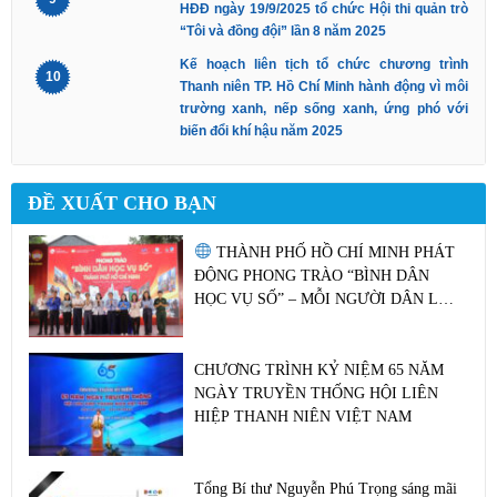
HĐĐ ngày 19/9/2025 tổ chức Hội thi quản trò
“Tôi và đồng đội” lần 8 năm 2025
Kế hoạch liên tịch tổ chức chương trình
10
Thanh niên TP. Hồ Chí Minh hành động vì môi
trường xanh, nếp sống xanh, ứng phó với
biến đổi khí hậu năm 2025
ĐỀ XUẤT CHO BẠN
THÀNH PHỐ HỒ CHÍ MINH PHÁT
ĐỘNG PHONG TRÀO “BÌNH DÂN
HỌC VỤ SỐ” – MỖI NGƯỜI DÂN LÀ
MỘT HẠT NHÂN CHUYỂN ĐỔI SỐ
CHƯƠNG TRÌNH KỶ NIỆM 65 NĂM
NGÀY TRUYỀN THỐNG HỘI LIÊN
HIỆP THANH NIÊN VIỆT NAM
Tổng Bí thư Nguyễn Phú Trọng sáng mãi