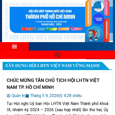
XÂY DỰNG HỘI LHTN VIỆT NAM VỮNG MẠNH
CHÚC MỪNG TÂN CHỦ TỊCH HỘI LHTN VIỆT
NAM TP. HỒ CHÍ MINH
Quản trị
Tháng 5 9, 2026
4:28 chiều
Tại Hội nghị Uỷ ban Hội LHTN Việt Nam Thành phố khoá
IX, nhiệm kỳ 2024 – 2026 (sau hợp nhất) lần thứ hai, Ủy