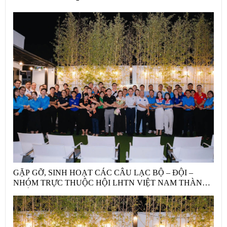
GẶP GỠ, SINH HOẠT CÁC CÂU LẠC BỘ – ĐỘI –
NHÓM TRỰC THUỘC HỘI LHTN VIỆT NAM THÀNH
PHỐ