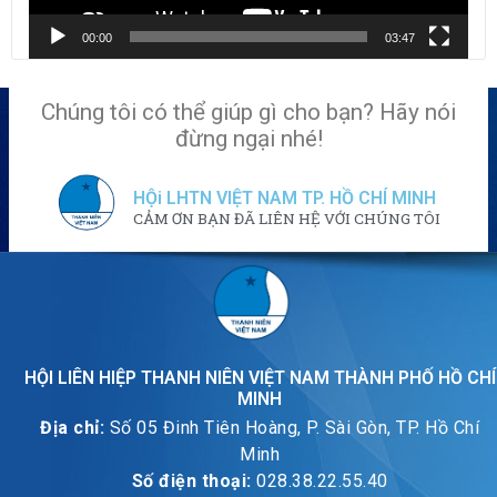
00:00
03:47
Chúng tôi có thể giúp gì cho bạn? Hãy nói
đừng ngại nhé!
HỘi LHTN VIỆT NAM TP. HỒ CHÍ MINH
CẢM ƠN BẠN ĐÃ LIÊN HỆ VỚI CHÚNG TÔI
HỘI LIÊN HIỆP THANH NIÊN VIỆT NAM THÀNH PHỐ HỒ CHÍ
MINH
Địa chỉ:
Số 05 Đinh Tiên Hoàng, P. Sài Gòn, TP. Hồ Chí
Minh
Số điện thoại:
028.38.22.55.40