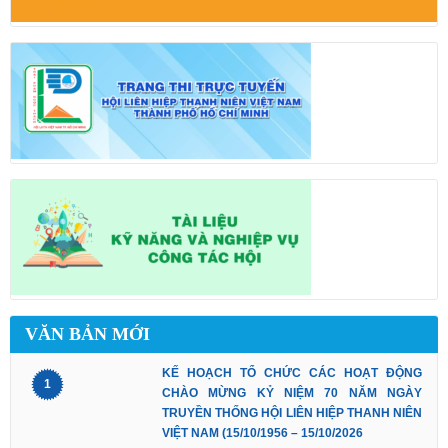
VĂN BẢN MỚI
KẾ HOẠCH TỔ CHỨC CÁC HOẠT ĐỘNG
1
CHÀO MỪNG KỶ NIỆM 70 NĂM NGÀY
TRUYỀN THỐNG HỘI LIÊN HIỆP THANH NIÊN
VIỆT NAM (15/10/1956 – 15/10/2026