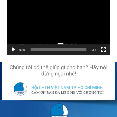
chơi
Video
00:00
03:47
Chúng tôi có thể giúp gì cho bạn? Hãy nói
đừng ngại nhé!
HỘi LHTN VIỆT NAM TP. HỒ CHÍ MINH
CẢM ƠN BẠN ĐÃ LIÊN HỆ VỚI CHÚNG TÔI