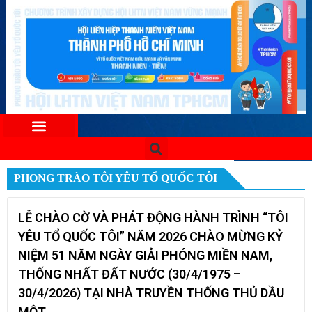
PHONG TRÀO TÔI YÊU TỔ QUỐC TÔI
LỄ CHÀO CỜ VÀ PHÁT ĐỘNG HÀNH TRÌNH “TÔI
YÊU TỔ QUỐC TÔI” NĂM 2026 CHÀO MỪNG KỶ
NIỆM 51 NĂM NGÀY GIẢI PHÓNG MIỀN NAM,
THỐNG NHẤT ĐẤT NƯỚC (30/4/1975 –
30/4/2026) TẠI NHÀ TRUYỀN THỐNG THỦ DẦU
MỘT