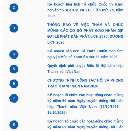
Kế hoạch liên tịch Tổ chức Cuộc thi Khởi
2
nghiệp “STARTUP WHEEL” lần thứ 14, năm
2026
THÔNG BÁO VỀ VIỆC THĂM VÀ CHÚC
3
MỪNG CÁC CƠ SỞ PHẬT GIÁO NHÂN DỊP
ĐẠI LỄ PHẬT ĐẢN PHẬT LỊCH 2570, DƯƠNG
LỊCH 2026
Kế hoạch liên tịch Tổ chức Chiến dịch tình
4
nguyện Mùa hè Xanh lần thứ 33, năm 2026
Quyết định phê duyệt Điều lệ Hội Liên hiệp
5
Thanh niên Việt Nam
CHƯƠNG TRÌNH CÔNG TÁC HỘI VÀ PHONG
6
TRÀO THANH NIÊN NĂM 2026
Kế hoạch tổ chức các hoạt động chào mừng
7
kỷ niệm 69 năm Ngày truyền thống Hội Liên
hiệp Thanh niên Việt Nam (15/10/1956 –
15/10/2025)
Kế hoạch Tổ chức các hoạt động chào mừng
8
kỷ niệm 69 năm Ngày truyền thống Hội Liên