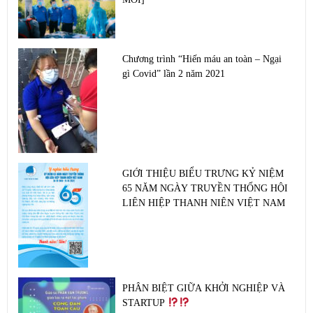
Chương trình “Hiến máu an toàn – Ngại
gì Covid” lần 2 năm 2021
GIỚI THIỆU BIỂU TRƯNG KỶ NIỆM
65 NĂM NGÀY TRUYỀN THỐNG HỘI
LIÊN HIỆP THANH NIÊN VIỆT NAM
PHÂN BIỆT GIỮA KHỞI NGHIỆP VÀ
STARTUP