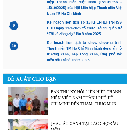
hiệp Thanh niên Việt Nam (15/10/1956 –
15/10/2025) của Hội Liên hiệp Thanh niên Việt
Nam TP. Hồ Chí Minh
Kế hoạch liên tịch số 13/KHLT-HLHTN-HSV-
9
HĐĐ ngày 19/9/2025 tổ chức Hội thi quản trò
“Tôi và đồng đội” lần 8 năm 2025
Kế hoạch liên tịch tổ chức chương trình
10
Thanh niên TP. Hồ Chí Minh hành động vì môi
trường xanh, nếp sống xanh, ứng phó với
biến đổi khí hậu năm 2025
ĐỀ XUẤT CHO BẠN
BAN THƯ KÝ HỘI LIÊN HIỆP THANH
NIÊN VIỆT NAM THÀNH PHỐ HỒ
CHÍ MINH ĐẾN THĂM, CHÚC MỪNG
CÁC CƠ SỞ PHẬT GIÁO NHÂN ĐẠI
LỄ PHẬT ĐẢN PHẬT LỊCH 2570
[MÀU ÁO XANH TẠI CÁC CHỢ ĐẦU
MỐI]