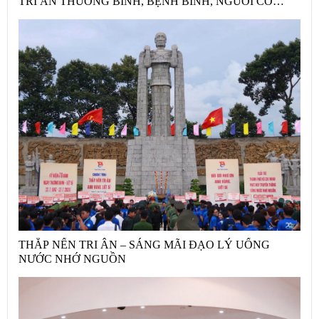
TRI ÂN THƯƠNG BINH, BỆNH BINH, NGƯỜI CÓ
CÔNG NHÂN KỶ NIỆM 79 NĂM NGÀY THƯƠNG
BINH – LIỆT SĨ
THẮP NẾN TRI ÂN – SÁNG MÃI ĐẠO LÝ UỐNG
NƯỚC NHỚ NGUỒN