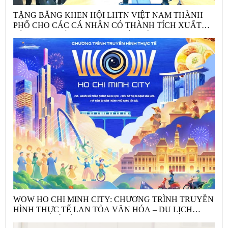
TẶNG BẰNG KHEN HỘI LHTN VIỆT NAM THÀNH
PHỐ CHO CÁC CÁ NHÂN CÓ THÀNH TÍCH XUẤT
SẮC TRÊN ĐẤU TRƯỜNG QUỐC TẾ
WOW HO CHI MINH CITY: CHƯƠNG TRÌNH TRUYỀN
HÌNH THỰC TẾ LAN TỎA VĂN HÓA – DU LỊCH
THÀNH PHỐ HỒ CHÍ MINH MÙA HÈ 2026 THÔNG