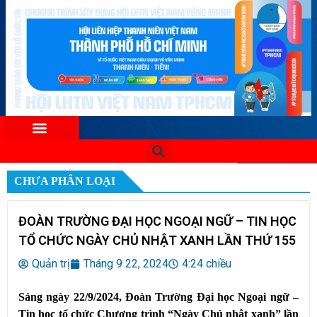
CHƯA PHÂN LOẠI
ĐOÀN TRƯỜNG ĐẠI HỌC NGOẠI NGỮ – TIN HỌC
TỔ CHỨC NGÀY CHỦ NHẬT XANH LẦN THỨ 155
Quản trị
Tháng 9 22, 2024
4:24 chiều
Sáng ngày 22/9/2024, Đoàn Trường Đại học Ngoại ngữ –
Tin học tổ chức Chương trình “Ngày Chủ nhật xanh” lần