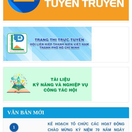
VĂN BẢN MỚI
KẾ HOẠCH TỔ CHỨC CÁC HOẠT ĐỘNG
1
CHÀO MỪNG KỶ NIỆM 70 NĂM NGÀY