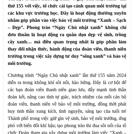
thứ 155 với việc, tổ chức cải tạo cảnh quan môi trường tại
các khu vực trường học. Đây là hoạt động thường xuyên
nhằm góp phần vào việc bảo vệ môi trường “Xanh – Sạch
– Đẹp”. Phong trào “Ngày Chủ nhật xanh” không chỉ
đơn thuần là hoạt động ra quân dọn dẹp vệ sinh, trồng
cây xanh… mà điều quan trọng nhất là góp phần làm
thay đổi nhận thức, hành động của đoàn viên, thanh niên
trường trong việc xây dựng tư duy “sống xanh” và bảo vệ
môi trường.
Chương trình “Ngày Chủ nhật xanh” lần thứ 155 năm 2024
diễn ra trong không khí sôi nổi, hào hứng. Đây là cơ hội để
các bạn đoàn viên thanh niên giao lưu, đẩy mạnh tinh thần
đoàn kết, nâng cao tính tự giác, trách nhiệm của mỗi cán bộ
đoàn viên, thanh niên về bảo vệ môi trường, đồng thời phát
huy tinh thần xung kích, tình nguyện, sáng tạo của tuổi trẻ
Thành phố trong việc giữ gìn vệ sinh, bảo vệ môi trường, ứng
phó với biến đổi khí hậu; tạo phong trào thi đua sôi nổi của tổ
chức Đoàn tham gia xây dựng môi trường làm việc “Xanh –