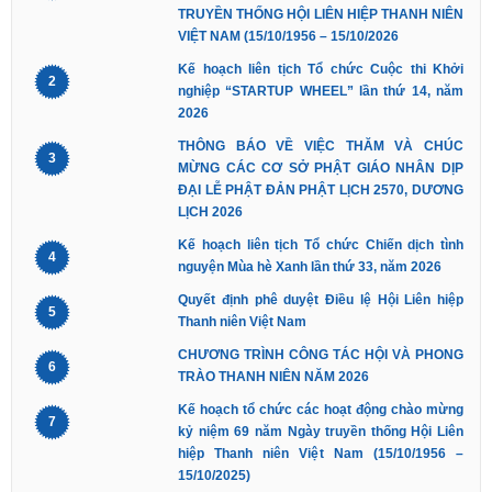
TRUYỀN THỐNG HỘI LIÊN HIỆP THANH NIÊN
VIỆT NAM (15/10/1956 – 15/10/2026
Kế hoạch liên tịch Tổ chức Cuộc thi Khởi
2
nghiệp “STARTUP WHEEL” lần thứ 14, năm
2026
THÔNG BÁO VỀ VIỆC THĂM VÀ CHÚC
3
MỪNG CÁC CƠ SỞ PHẬT GIÁO NHÂN DỊP
ĐẠI LỄ PHẬT ĐẢN PHẬT LỊCH 2570, DƯƠNG
LỊCH 2026
Kế hoạch liên tịch Tổ chức Chiến dịch tình
4
nguyện Mùa hè Xanh lần thứ 33, năm 2026
Quyết định phê duyệt Điều lệ Hội Liên hiệp
5
Thanh niên Việt Nam
CHƯƠNG TRÌNH CÔNG TÁC HỘI VÀ PHONG
6
TRÀO THANH NIÊN NĂM 2026
Kế hoạch tổ chức các hoạt động chào mừng
7
kỷ niệm 69 năm Ngày truyền thống Hội Liên
hiệp Thanh niên Việt Nam (15/10/1956 –
15/10/2025)