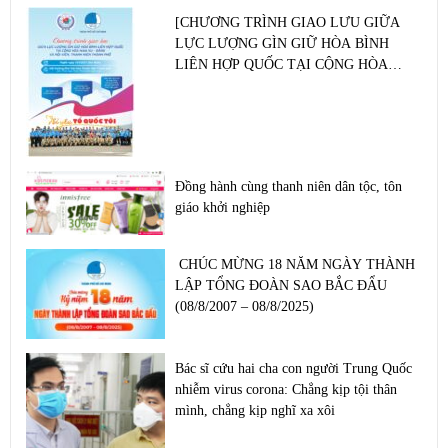
[CHƯƠNG TRÌNH GIAO LƯU GIỮA
LỰC LƯỢNG GÌN GIỮ HÒA BÌNH
LIÊN HỢP QUỐC TẠI CỘNG HÒA
NAM XU – ĐĂNG VỚI HỘI VIÊN,
THANH NIÊN THÀNH PHỐ]
Đồng hành cùng thanh niên dân tộc, tôn
giáo khởi nghiệp
CHÚC MỪNG 18 NĂM NGÀY THÀNH
LẬP TỔNG ĐOÀN SAO BẮC ĐẨU
(08/8/2007 – 08/8/2025)
Bác sĩ cứu hai cha con người Trung Quốc
nhiễm virus corona: Chẳng kịp tội thân
mình, chẳng kịp nghĩ xa xôi