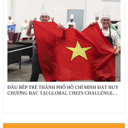
QUA PHONG TRÀO “TÔI YÊU TỔ QUỐC TÔI”
ĐẦU BẾP TRẺ THÀNH PHỐ HỒ CHÍ MINH ĐẠT HUY
CHƯƠNG BẠC TẠI GLOBAL CHEFS CHALLENGE
2026 VỚI “HỘ CHIẾU ẨM THỰC VIỆT NAM” VÀ CÂU
CHUYỆN NÔNG SẢN QUỐC GIA