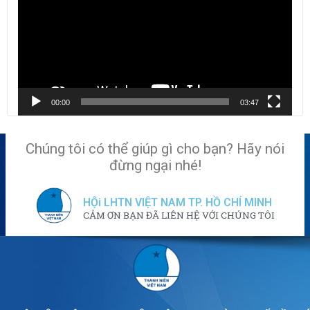
00:00
03:47
Chúng tôi có thể giúp gì cho bạn? Hãy nói
đừng ngại nhé!
HỘi LHTN VIỆT NAM TP. HỒ CHÍ MINH
CẢM ƠN BẠN ĐÃ LIÊN HỆ VỚI CHÚNG TÔI