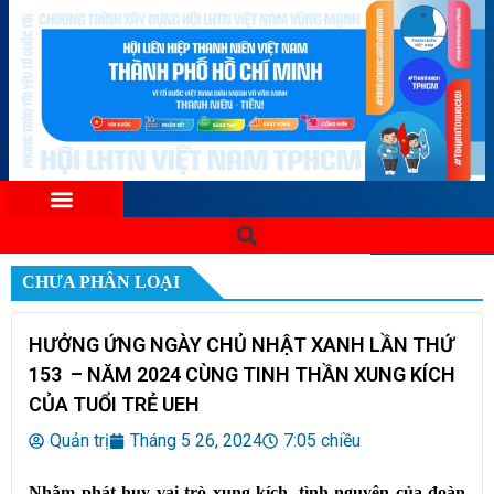
CHƯA PHÂN LOẠI
HƯỞNG ỨNG NGÀY CHỦ NHẬT XANH LẦN THỨ
153 – NĂM 2024 CÙNG TINH THẦN XUNG KÍCH
CỦA TUỔI TRẺ UEH
Quản trị
Tháng 5 26, 2024
7:05 chiều
Nhằm phát huy vai trò xung kích, tình nguyện của đoàn