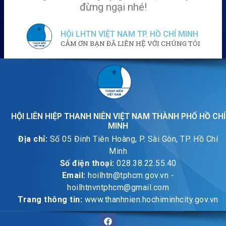
đừng ngại nhé!
HỘi LHTN VIỆT NAM TP. HỒ CHÍ MINH
CẢM ƠN BẠN ĐÃ LIÊN HỆ VỚI CHÚNG TÔI
HỘI LIÊN HIỆP THANH NIÊN VIỆT NAM THÀNH PHỐ HỒ CHÍ
MINH
Địa chỉ:
Số 05 Đinh Tiên Hoàng, P. Sài Gòn, TP. Hồ Chí
Minh
Số điện thoại:
028.38.22.55.40
Email:
hoilhtn@tphcm.gov.vn -
hoilhtnvntphcm@gmail.com
Trang thông tin:
www.thanhnien.hochiminhcity.gov.vn