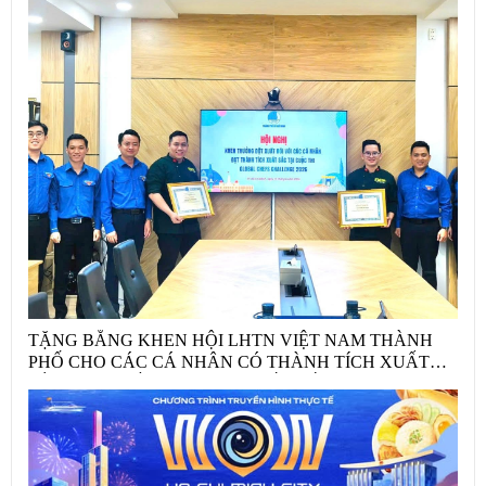
TẶNG BẰNG KHEN HỘI LHTN VIỆT NAM THÀNH
PHỐ CHO CÁC CÁ NHÂN CÓ THÀNH TÍCH XUẤT
SẮC TRÊN ĐẤU TRƯỜNG QUỐC TẾ