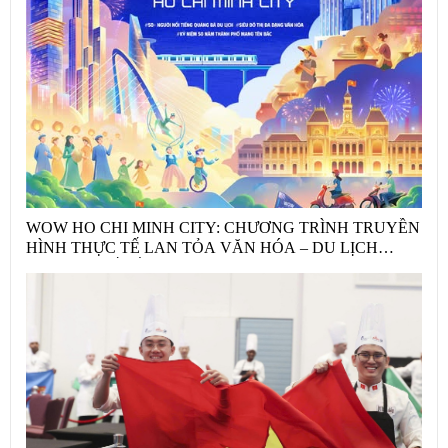
WOW HO CHI MINH CITY: CHƯƠNG TRÌNH TRUYỀN
HÌNH THỰC TẾ LAN TỎA VĂN HÓA – DU LỊCH
THÀNH PHỐ HỒ CHÍ MINH MÙA HÈ 2026 THÔNG
QUA PHONG TRÀO “TÔI YÊU TỔ QUỐC TÔI”