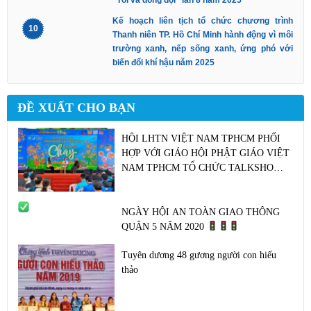
“Tôi và đồng đội” lần 8 năm 2025
Kế hoạch liên tịch tổ chức chương trình
10
Thanh niên TP. Hồ Chí Minh hành động vì môi
trường xanh, nếp sống xanh, ứng phó với
biến đổi khí hậu năm 2025
ĐỀ XUẤT CHO BẠN
HỘI LHTN VIỆT NAM TPHCM PHỐI
HỢP VỚI GIÁO HỘI PHẬT GIÁO VIỆT
NAM TPHCM TỔ CHỨC TALKSHOW
“MÙA XUÂN VÀ ĂN CHAY”
NGÀY HỘI AN TOÀN GIAO THÔNG
QUẬN 5 NĂM 2020
Tuyên dương 48 gương người con hiếu
thảo