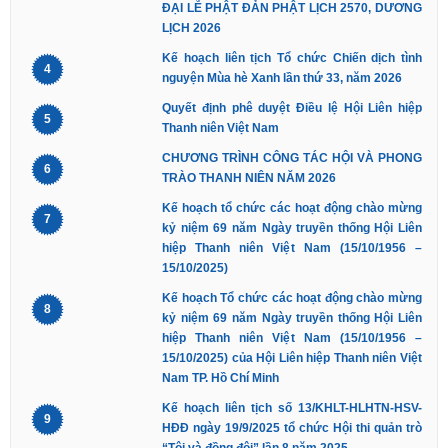
ĐẠI LỄ PHẬT ĐẢN PHẬT LỊCH 2570, DƯƠNG
LỊCH 2026
Kế hoạch liên tịch Tổ chức Chiến dịch tình
4
nguyện Mùa hè Xanh lần thứ 33, năm 2026
Quyết định phê duyệt Điều lệ Hội Liên hiệp
5
Thanh niên Việt Nam
CHƯƠNG TRÌNH CÔNG TÁC HỘI VÀ PHONG
6
TRÀO THANH NIÊN NĂM 2026
Kế hoạch tổ chức các hoạt động chào mừng
7
kỷ niệm 69 năm Ngày truyền thống Hội Liên
hiệp Thanh niên Việt Nam (15/10/1956 –
15/10/2025)
Kế hoạch Tổ chức các hoạt động chào mừng
8
kỷ niệm 69 năm Ngày truyền thống Hội Liên
hiệp Thanh niên Việt Nam (15/10/1956 –
15/10/2025) của Hội Liên hiệp Thanh niên Việt
Nam TP. Hồ Chí Minh
Kế hoạch liên tịch số 13/KHLT-HLHTN-HSV-
9
HĐĐ ngày 19/9/2025 tổ chức Hội thi quản trò