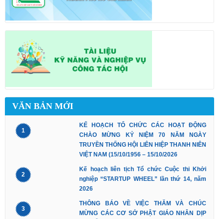
VĂN BẢN MỚI
KẾ HOẠCH TỔ CHỨC CÁC HOẠT ĐỘNG
1
CHÀO MỪNG KỶ NIỆM 70 NĂM NGÀY
TRUYỀN THỐNG HỘI LIÊN HIỆP THANH NIÊN
VIỆT NAM (15/10/1956 – 15/10/2026
Kế hoạch liên tịch Tổ chức Cuộc thi Khởi
2
nghiệp “STARTUP WHEEL” lần thứ 14, năm
2026
THÔNG BÁO VỀ VIỆC THĂM VÀ CHÚC
3
MỪNG CÁC CƠ SỞ PHẬT GIÁO NHÂN DỊP