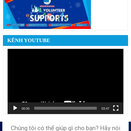
KÊNH YOUTUBE
Trình
chơi
Video
00:00
03:47
Chúng tôi có thể giúp gì cho bạn? Hãy nói