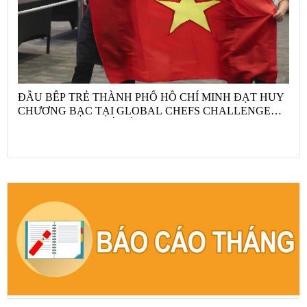
ĐẦU BẾP TRẺ THÀNH PHỐ HỒ CHÍ MINH ĐẠT HUY
CHƯƠNG BẠC TẠI GLOBAL CHEFS CHALLENGE
2026 VỚI “HỘ CHIẾU ẨM THỰC VIỆT NAM” VÀ CÂU
CHUYỆN NÔNG SẢN QUỐC GIA