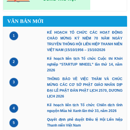
VĂN BẢN MỚI
KẾ HOẠCH TỔ CHỨC CÁC HOẠT ĐỘNG
1
CHÀO MỪNG KỶ NIỆM 70 NĂM NGÀY
TRUYỀN THỐNG HỘI LIÊN HIỆP THANH NIÊN
VIỆT NAM (15/10/1956 – 15/10/2026
Kế hoạch liên tịch Tổ chức Cuộc thi Khởi
2
nghiệp “STARTUP WHEEL” lần thứ 14, năm
2026
THÔNG BÁO VỀ VIỆC THĂM VÀ CHÚC
3
MỪNG CÁC CƠ SỞ PHẬT GIÁO NHÂN DỊP
ĐẠI LỄ PHẬT ĐẢN PHẬT LỊCH 2570, DƯƠNG
LỊCH 2026
Kế hoạch liên tịch Tổ chức Chiến dịch tình
4
nguyện Mùa hè Xanh lần thứ 33, năm 2026
Quyết định phê duyệt Điều lệ Hội Liên hiệp
5
Thanh niên Việt Nam