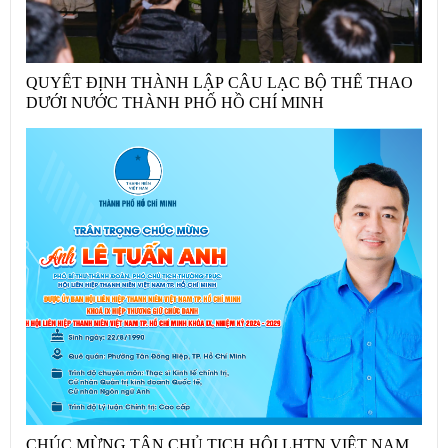
QUYẾT ĐỊNH THÀNH LẬP CÂU LẠC BỘ THỂ THAO
DƯỚI NƯỚC THÀNH PHỐ HỒ CHÍ MINH
CHÚC MỪNG TÂN CHỦ TỊCH HỘI LHTN VIỆT NAM