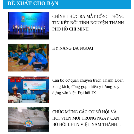
ĐỀ XUẤT CHO BẠN
CHÍNH THỨC RA MẮT CỔNG THÔNG
TIN KẾT NỐI TÌNH NGUYỆN THÀNH
PHỐ HỒ CHÍ MINH
KỸ NĂNG DÃ NGOẠI
Cán bộ cơ quan chuyên trách Thành Đoàn
xung kích, đóng góp nhiều ý tưởng xây
dựng văn kiện Đại hội IX
CHÚC MỪNG CÁC CƠ SỞ HỘI VÀ
HỘI VIÊN MỚI TRONG NGÀY CÁN
BỘ HỘI LHTN VIỆT NAM THÀNH
PHỐ TUẦN THỨ 7