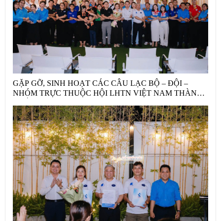
GẶP GỠ, SINH HOẠT CÁC CÂU LẠC BỘ – ĐỘI –
NHÓM TRỰC THUỘC HỘI LHTN VIỆT NAM THÀNH
PHỐ