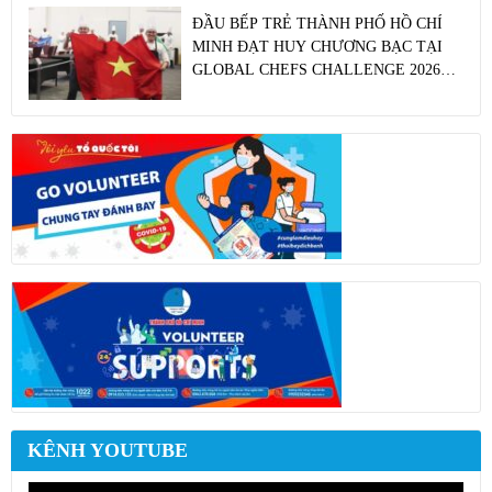
ĐẦU BẾP TRẺ THÀNH PHỐ HỒ CHÍ
MINH ĐẠT HUY CHƯƠNG BẠC TẠI
GLOBAL CHEFS CHALLENGE 2026
VỚI “HỘ CHIẾU ẨM THỰC VIỆT
NAM” VÀ CÂU CHUYỆN NÔNG SẢN
QUỐC GIA
KÊNH YOUTUBE
Trình